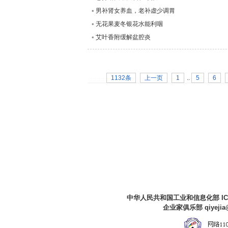
男补肾女养血，老补虚少调胃
无花果麦冬银花水能利咽
艾叶香附缓解盆腔炎
1132条
上一页
1
..
5
6
中华人民共和国工业和信息化部 I
企业家俱乐部 qiyejia