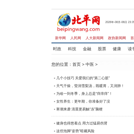
2026年-08月-06日 23:3
新华网
人民网
人大新闻网
政协新闻网
首
时政
科技
金融
股票
健康
读
您的位置：
首页
>
中医
>
几个小技巧 关爱我们的“第二心脏”
天气干燥，莹润雪梨汤，既暖胃，又润肺！
为啥一到冬季，身上总是“痒痒痒”！
女性养生：更年期，你准备好了没
寒潮来袭 清晨更易触“冻”脑梗
健身也得悠着点 用力过猛易伤肾
这些泡脚“姿势”暗藏风险