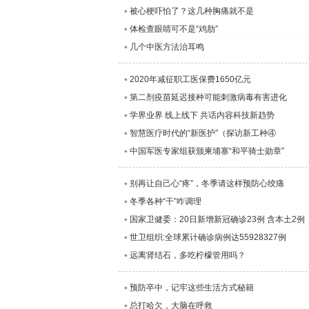
被心梗吓怕了？这几种胸痛就不是
体检查眼睛可不是“鸡肋”
几个中医方法治耳鸣
2020年减征职工医保费1650亿元
第二剂疫苗延迟接种可能刺激病毒有害进化
学界业界 线上线下 共话内容科技新趋势
智慧医疗时代的“新医护”（探访新工种④
中国军医专家组获颁柬埔寨“和平骑士勋章”
别再让自己心“疼”，冬季请这样预防心绞痛
冬季各种“干”咋调理
国家卫健委：20日新增新冠确诊23例 含本土2例
世卫组织:全球累计确诊病例达55928327例
远离肾结石，多吃柠檬管用吗？
预防卒中，记牢这些生活方式秘籍
总打哈欠，大脑在呼救