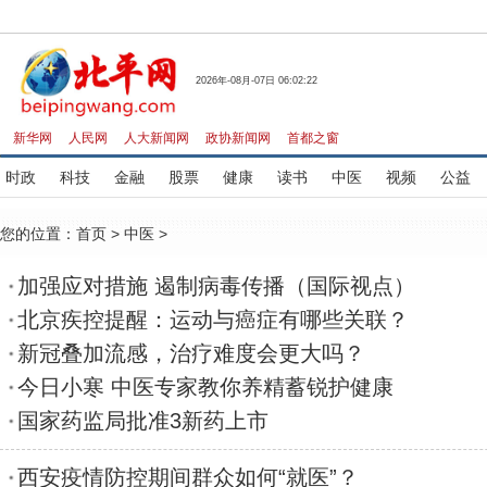
2026年-08月-07日 06:02:22
新华网
人民网
人大新闻网
政协新闻网
首都之窗
时政
科技
金融
股票
健康
读书
中医
视频
公益
您的位置：
首页
>
中医
>
加强应对措施 遏制病毒传播（国际视点）
北京疾控提醒：运动与癌症有哪些关联？
新冠叠加流感，治疗难度会更大吗？
今日小寒 中医专家教你养精蓄锐护健康
国家药监局批准3新药上市
西安疫情防控期间群众如何“就医”？