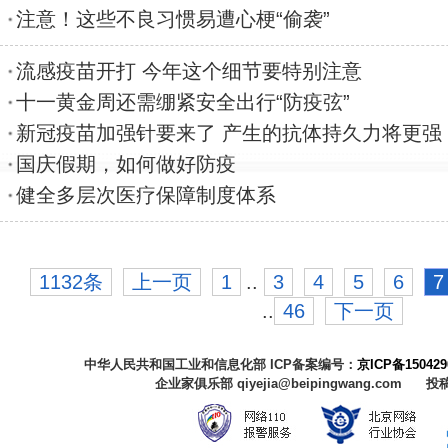
注意！这些不良习惯易遭心梗“偷袭”
流感疫苗开打 今年这个细节要特别注意
十一黄金周还需绷紧安全出行“防疫弦”
新冠疫苗加强针要来了 产生的抗体持久力将更强
国庆假期，如何做好防疫
健全多层次医疗保障制度体系
1132条
上一页
1
..
3
4
5
6
7
..
46
下一页
中华人民共和国工业和信息化部 ICP备案编号：
京ICP备150429
企业家俱乐部 qiyejia@beipingwang.com 投稿