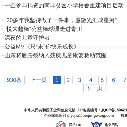
中企参与捐资的南非贫困小学校舍重建项目启动
“20多年我坚持做了一件事，愿微光汇成星河”
“悦来越棒”公益棒球课走进青川
深夜的儿童守护者
公益MV《只“未”你快乐成长》
山东将唇腭裂纳入残疾儿童康复救助范围
930条
上一页
1
2
3
4
5
6
7
下一页
中华人民共和国工业和信息化部 ICP备案编号：
京ICP备150429
企业家俱乐部 qiyejia@beipingwang.com 投稿