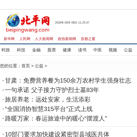
2026年-08月-08日 11:25:47
新华网
人民网
人大新闻网
政协新闻网
首都之窗
时政
科技
金融
股票
健康
读书
中医
视频
公益
您的位置：
首页
>
公益
>
甘肃：免费营养餐为150余万农村学生强身壮志
一句承诺 父子接力守护烈士墓83年
旅居养老：远处安家，生活添彩
“全国消协智慧315平台”正式上线
路暖万家：春运旅途中的暖心“摆渡人”
10部门要求加快建设紧密型县域医共体