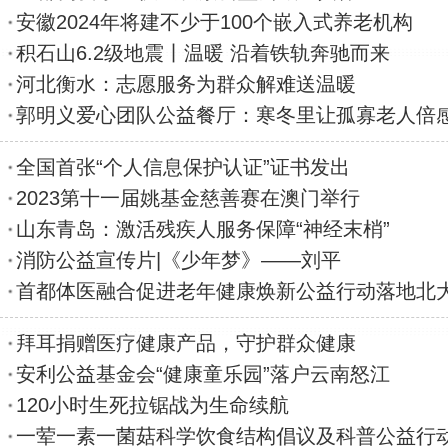
安徽2024年将建不少于100个嵌入式养老机构
积石山6.2级地震丨温暖 沿着铁轨奔驰而来
河北衡水：志愿服务为群众解难送温暖
郭明义爱心团队公益餐厅：寒冬里让孤寡老人倍
全国首张“个人信息保护认证”证书发出
2023第十一届姚基金慈善赛在澳门举行
山东青岛：激活残疾人服务保障“神经末梢”
消防公益宣传片|《少年梦》——刘平
首都体医融合促进老年健康焕新公益行动落地北
拜耳捐赠医疗健康产品，守护群众健康
安利公益基金会“健康童乐园”落户云南怒江
120小时生死拉锯战为生命续航
一荤一素一菌菇科学饮食结构倡议及科普公益行